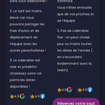
sans coût additionnel !
d’intimité.
Vous n’êtes entourés
2. Le tarif est moins
que de vos proches et
élevé car nous
de l’équipe.
pouvons partager les
frais d’avion et de
3. Pas de calendrier
déplacement de
fixe : on peut choisir
l’équipe avec les
plus ou moins toutes
autres parachutistes !
les dates de l’année (
en s’accordant
3. Le calendrier est
évidemment avec la
clair et prédéfini :
team).
choisissez votre vol
parmi les dates
disponibles !
4.9
4.9
4.9
4.9
Réservez votre saut