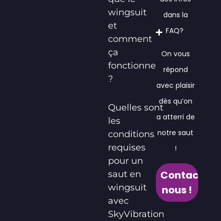
wingsuit
dans la
et
FAQ?
comment
ça
On vous
fonctionne
répond
?
avec plaisir
dès qu’on
Quelles sont
a atterri de
les
notre saut
conditions
requises
!
pour un
Contactez
saut en
wingsuit
nous !
avec
SkyVibration