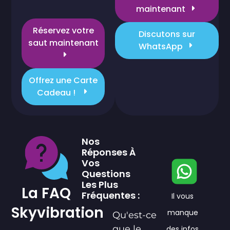
maintenant
Réservez votre
Discutons sur
saut maintenant
WhatsApp
Offrez une Carte
Cadeau !
Nos
Réponses À
Vos
Questions
Les Plus
La FAQ
Fréquentes :
Il vous
Skyvibration
manque
Qu'est-ce
que le
des infos