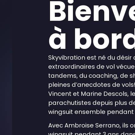
Bienv
à bord
Skyvibration est né du dési
extraordinaires de vol vécue
tandems, du coaching, de s
pleines d’anecdotes de vols
Vincent et Marine Descols, l
parachutistes depuis plus de
wingsuit ensemble pendant 
Avec Ambroise Serrano, ils 
wingsuit pendant 3 ans dans