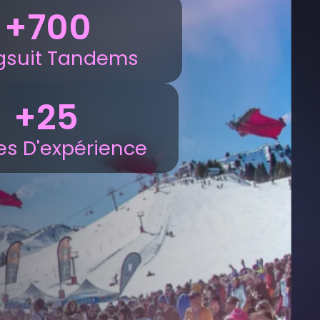
+
700
gsuit Tandems
+
25
s D'expérience