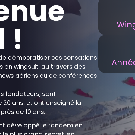
enue
Win
 !
r de démocratiser ces sensations
Année
s en wingsuit, au travers des
hows aériens ou de conférences
!
es fondateurs, sont
 20 ans, et ont enseigné la
près de 10 ans.
ont développé le tandem en
 le plus grand secret, en